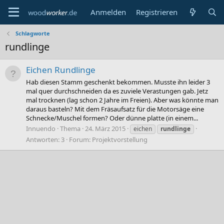
Anmelden
Registrieren
Schlagworte
rundlinge
Eichen Rundlinge
Hab diesen Stamm geschenkt bekommen. Musste ihn leider 3
mal quer durchschneiden da es zuviele Verastungen gab. Jetz
mal trocknen (lag schon 2 Jahre im Freien). Aber was könnte man
daraus basteln? Mit dem Fräsaufsatz für die Motorsäge eine
Schnecke/Muschel formen? Oder dünne platte (in einem...
Innuendo
Thema
24. März 2015
eichen
rundlinge
Antworten: 3
Forum:
Projektvorstellung