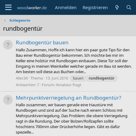
Anmelden
Registrieren
Schlagworte
rundbogentür
Rundbogentür bauen
Hallo Zusammen, Hoffe ich kann hier ein paar gute Tips für den
Bau einer Rundbogentür bekommen. Ich möchte bei mir im
Keller eine holztür mit Rundbogen einbauen. Diese Tür soll der
Eingang in meinen Weinkeller welcher gerade im Bau ist werden.
Am besten soll diese aus Buchen oder...
Alex34
Thema
13. Juni 2016
bauen
rundbogentür
Antworten: 7
Forum:
Amateur fragt
Mehrpunktverriegelung an Rundbogentür?
Hallo zusammen, wir bauen gerade eine Haustüre mit
Rundbogen und sind auf der Suche nach einem Schloss mit
Mehrpunktverriegelung. Das Problem: die obere Verriegelung
ragt in die Rundung. Der ober Bolzen/Rollzapfen sollte
höschtens 700mm über Drückerhöhe liegen. Gibt es dafür
spezielle...