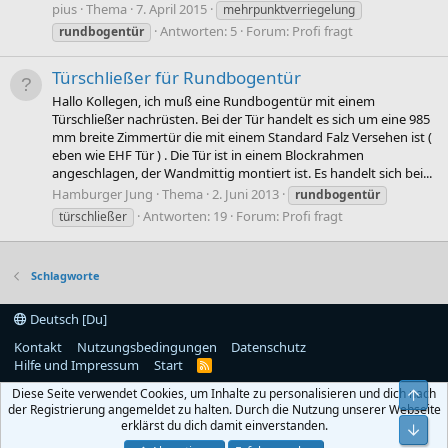
pius
Thema
7. April 2015
mehrpunktverriegelung
Antworten: 5
Forum:
Profi fragt
rundbogentür
Türschließer für Rundbogentür
Hallo Kollegen, ich muß eine Rundbogentür mit einem
Türschließer nachrüsten. Bei der Tür handelt es sich um eine 985
mm breite Zimmertür die mit einem Standard Falz Versehen ist (
eben wie EHF Tür ) . Die Tür ist in einem Blockrahmen
angeschlagen, der Wandmittig montiert ist. Es handelt sich bei...
Hamburger Jung
Thema
2. Juni 2013
rundbogentür
Antworten: 19
Forum:
Profi fragt
türschließer
Schlagworte
Deutsch [Du]
Kontakt
Nutzungsbedingungen
Datenschutz
Hilfe und Impressum
Start
R
S
Diese Seite verwendet Cookies, um Inhalte zu personalisieren und dich nach
Obe
S
der Registrierung angemeldet zu halten. Durch die Nutzung unserer Webseite
erklärst du dich damit einverstanden.
Unt