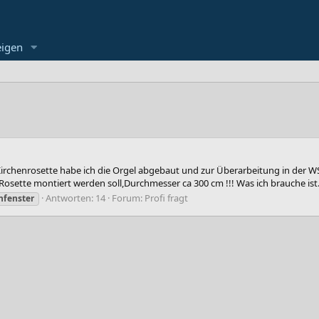
eigen
rchenrosette habe ich die Orgel abgebaut und zur Überarbeitung in der WS
ette montiert werden soll,Durchmesser ca 300 cm !!! Was ich brauche ist.
Antworten: 14
Forum:
Profi fragt
nfenster