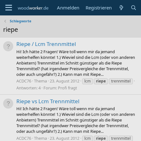
Anmelden
Registrieren
Schlagworte
riepe
Riepe / Lcm Trennmittel
Hi! Ich hätte 2 Fragen! Wäre toll wenn mir da jemand
weiterhelfen könnte! 1.) Wieviel sind die Lcm (oder von anderen
Anbietern) Trennmittel im Schnitt günstiger als die Riepe
Trennmittel? (hat irgendwer Preisvergleiche der Trennmittel,
oder auch ungefähr?) 2.) Kann man mit Riepe...
ACDC76
Thema
23. August 2012
lcm
riepe
trennmittel
Antworten: 4
Forum:
Profi fragt
Riepe vs Lcm Trennmittel
Hi! Ich hätte 2 Fragen! Wäre toll wenn mir da jemand
weiterhelfen könnte! 1.) Wieviel sind die Lcm (oder von anderen
Anbietern) Trennmittel im Schnitt günstiger als die Riepe
Trennmittel? (hat irgendwer Preisvergleiche der Trennmittel,
oder auch ungefähr?) 2.) Kann man mit Riepe...
ACDC76
Thema
23. August 2012
lcm
riepe
trennmittel