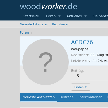
Startseite
Foren
Aktuelles
Kleinanz
Neueste Aktivitäten
Registrieren
Foren
ACDC76
ww-pappel
Registriert
23. Augus
Letzte Aktivität
24. A
Beiträge
3
Finden
Neueste Aktivitäten
Beiträge
Informationen