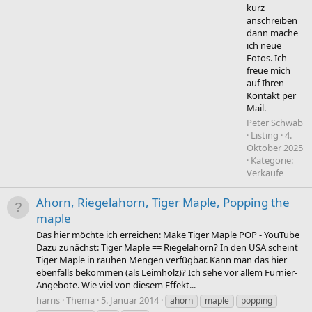
kurz
anschreiben
dann mache
ich neue
Fotos. Ich
freue mich
auf Ihren
Kontakt per
Mail.
Peter Schwab
Listing
4.
Oktober 2025
Kategorie:
Verkaufe
Ahorn, Riegelahorn, Tiger Maple, Popping the
maple
Das hier möchte ich erreichen: Make Tiger Maple POP - YouTube
Dazu zunächst: Tiger Maple == Riegelahorn? In den USA scheint
Tiger Maple in rauhen Mengen verfügbar. Kann man das hier
ebenfalls bekommen (als Leimholz)? Ich sehe vor allem Furnier-
Angebote. Wie viel von diesem Effekt...
harris
Thema
5. Januar 2014
ahorn
maple
popping