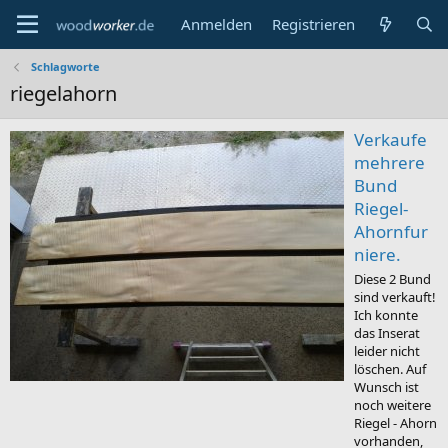
Anmelden
Registrieren
Schlagworte
riegelahorn
Verkaufe
mehrere
Bund
Riegel-
Ahornfur
niere.
Diese 2 Bund
sind verkauft!
Ich konnte
das Inserat
leider nicht
löschen. Auf
Wunsch ist
noch weitere
Riegel - Ahorn
vorhanden,