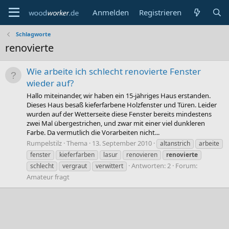
Anmelden
Registrieren
Schlagworte
renovierte
Wie arbeite ich schlecht renovierte Fenster
wieder auf?
Hallo miteinander, wir haben ein 15-jähriges Haus erstanden.
Dieses Haus besaß kieferfarbene Holzfenster und Türen. Leider
wurden auf der Wetterseite diese Fenster bereits mindestens
zwei Mal übergestrichen, und zwar mit einer viel dunkleren
Farbe. Da vermutlich die Vorarbeiten nicht...
Rumpelstilz
Thema
13. September 2010
altanstrich
arbeite
fenster
kieferfarben
lasur
renovieren
renovierte
Antworten: 2
Forum:
schlecht
vergraut
verwittert
Amateur fragt