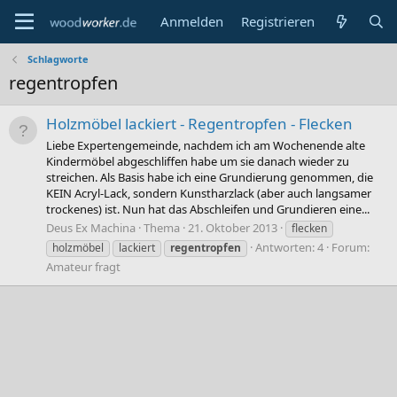
Anmelden
Registrieren
Schlagworte
regentropfen
Holzmöbel lackiert - Regentropfen - Flecken
Liebe Expertengemeinde, nachdem ich am Wochenende alte
Kindermöbel abgeschliffen habe um sie danach wieder zu
streichen. Als Basis habe ich eine Grundierung genommen, die
KEIN Acryl-Lack, sondern Kunstharzlack (aber auch langsamer
trockenes) ist. Nun hat das Abschleifen und Grundieren eine...
Deus Ex Machina
Thema
21. Oktober 2013
flecken
Antworten: 4
Forum:
holzmöbel
lackiert
regentropfen
Amateur fragt