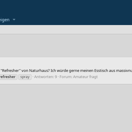
eigen
Refresher" von Naturhaus? Ich würde gerne meinen Esstisch aus massivnu
Antworten: 9
Forum:
Amateur fragt
refresher
spray