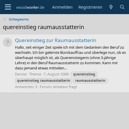
Anmelden
Registrieren
Schlagworte
quereinstieg raumausstatterin
Quereinstieg zur Raumausstatterin
Hallo, seit einiger Zeit spiele ich mit dem Gedanken den Beruf zu
wechseln. Ich bin gelernte Bürokauffrau und überlege nun, ob es
überhaupt möglich ist, als Quereinsteigerin (ohne 3-jährige
Lehre) in den Beruf Raumausstatterin zu kommen. Kann mir
dazu jemand etwas mitteilen...
Denise
Thema
7. August 2008
quereinstieg
quereinstieg
raumausstatterin
raumausstatterin
Antworten: 3
Forum:
Amateur fragt