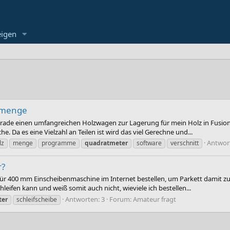
eigen
zmenge
gerade einen umfangreichen Holzwagen zur Lagerung für mein Holz in Fusion 
. Da es eine Vielzahl an Teilen ist wird das viel Gerechne und...
Antwort
lz
menge
programme
quadratmeter
software
verschnitt
r?
ür 400 mm Einscheibenmaschine im Internet bestellen, um Parkett damit zu s
leifen kann und weiß somit auch nicht, wieviele ich bestellen...
Antworten: 3
Forum:
Amateur fragt
ter
schleifscheibe