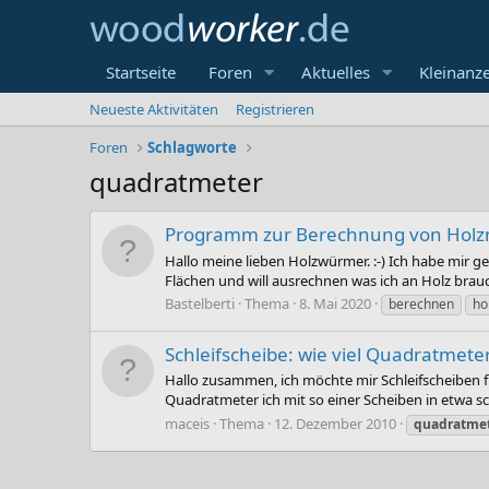
Startseite
Foren
Aktuelles
Kleinanz
Neueste Aktivitäten
Registrieren
Foren
Schlagworte
quadratmeter
Programm zur Berechnung von Hol
Hallo meine lieben Holzwürmer. :-) Ich habe mir 
Flächen und will ausrechnen was ich an Holz brauche
Bastelberti
Thema
8. Mai 2020
berechnen
ho
Schleifscheibe: wie viel Quadratmete
Hallo zusammen, ich möchte mir Schleifscheiben f
Quadratmeter ich mit so einer Scheiben in etwa sch
maceis
Thema
12. Dezember 2010
quadratme