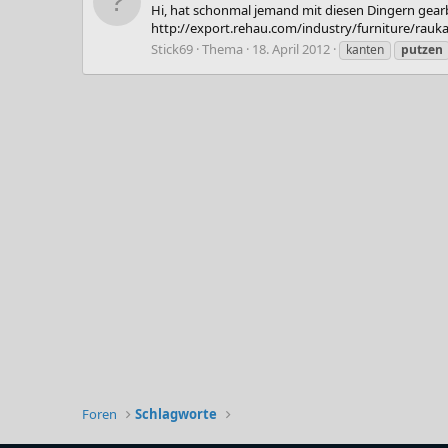
Hi, hat schonmal jemand mit diesen Dingern gearbe
http://export.rehau.com/industry/furniture/raukan
Stick69
Thema
18. April 2012
kanten
putzen
Foren
Schlagworte