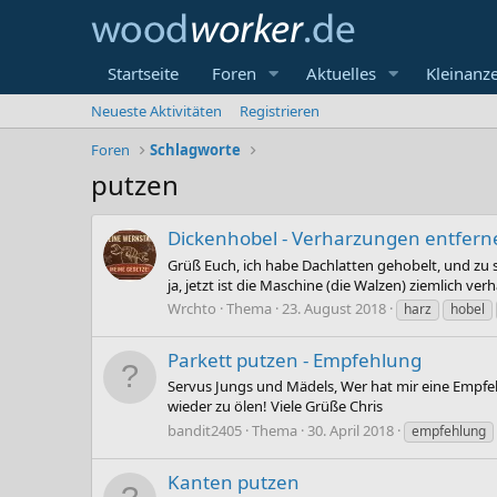
Startseite
Foren
Aktuelles
Kleinanz
Neueste Aktivitäten
Registrieren
Foren
Schlagworte
putzen
Dickenhobel - Verharzungen entfern
Grüß Euch, ich habe Dachlatten gehobelt, und zu s
ja, jetzt ist die Maschine (die Walzen) ziemlich ve
Wrchto
Thema
23. August 2018
harz
hobel
Parkett putzen - Empfehlung
Servus Jungs und Mädels, Wer hat mir eine Empfeh
wieder zu ölen! Viele Grüße Chris
bandit2405
Thema
30. April 2018
empfehlung
Kanten putzen