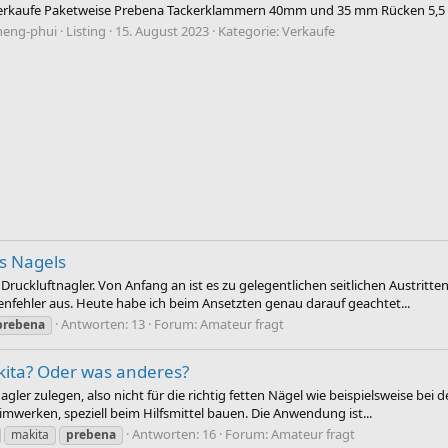
erkaufe Paketweise Prebena Tackerklammern 40mm und 35 mm Rücken 5,5
heng-phui
Listing
15. August 2023
Kategorie:
Verkaufe
es Nagels
 Druckluftnagler. Von Anfang an ist es zu gelegentlichen seitlichen Aust
ienfehler aus. Heute habe ich beim Ansetzten genau darauf geachtet...
Antworten: 13
Forum:
Amateur fragt
prebena
akita? Oder was anderes?
ler zulegen, also nicht für die richtig fetten Nägel wie beispielsweise bei 
imwerken, speziell beim Hilfsmittel bauen. Die Anwendung ist...
Antworten: 16
Forum:
Amateur fragt
makita
prebena