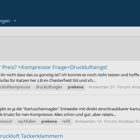
eigen
r Preis? +Kompressor Frage+Druckluftangst
ihr nicht dass das zu günstig ist? ich konnte es noch nicht testen und hoffe 
ofas für Katzen her z.B im Chesterfield Stil und ich...
Antworten: 31
Forum:
Amat
uckluftkompressor
druckluftnagler
prebena
t es ja die "Kartuschennagler." Entweder mit direkt einschraubbarer Kartus
Ersatz für nen Kompressor. Alles schön und gut, aber relativ...
Antworten: 14
Forum:
Amateur fr
ressor
nachfüllen
prebena
refill
ruckluft Tackerklammern