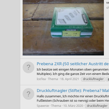
v
s
Prebena 2XR-J50 seitlicher Austritt d
Ich besitze seit einigen Monaten oben genannten
Multiplex). Ich ging die ganze Zeit von einem Bed
IceTea
Thema
18. April 2021
druckluftnagler
Druckluftnagler (Stifte): Prebena? M
Hallo zusammen, Ich möchte mir einen Druckluftnag
Fußleisten (Schrauben ist so nervig) oder beim He
Spawnie
Thema
10. März 2020
druckluftnagler