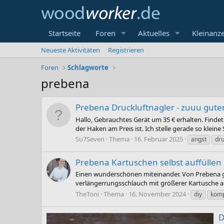
Startseite
Foren
Aktuelles
Kleinanz
Neueste Aktivitäten
Registrieren
Foren
Schlagworte
prebena
Prebena Druckluftnagler - zuuu gute
Hallo, Gebrauchtes Gerät um 35 € erhalten. Findet 
der Haken am Preis ist. Ich stelle gerade so kleine S
Su7Seven
Thema
16. Februar 2025
angst
dr
Prebena Kartuschen selbst auffüllen
Einen wunderschönen miteinander. Von Prebena gib
verlängerrungsschlauch mit größerer Kartusche als 
TheToni
Thema
16. November 2024
diy
komp
D