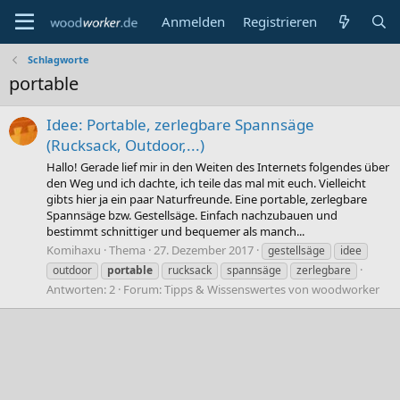
Anmelden
Registrieren
Schlagworte
portable
Idee: Portable, zerlegbare Spannsäge
(Rucksack, Outdoor,...)
Hallo! Gerade lief mir in den Weiten des Internets folgendes über
den Weg und ich dachte, ich teile das mal mit euch. Vielleicht
gibts hier ja ein paar Naturfreunde. Eine portable, zerlegbare
Spannsäge bzw. Gestellsäge. Einfach nachzubauen und
bestimmt schnittiger und bequemer als manch...
Komihaxu
Thema
27. Dezember 2017
gestellsäge
idee
outdoor
portable
rucksack
spannsäge
zerlegbare
Antworten: 2
Forum:
Tipps & Wissenswertes von woodworker