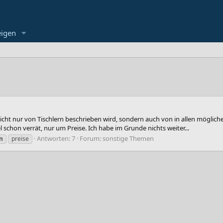
eigen
nicht nur von Tischlern beschrieben wird, sondern auch von in allen mögl
tel schon verrät, nur um Preise. Ich habe im Grunde nichts weiter...
Antworten: 7
Forum:
sonstige Themen
n
preise