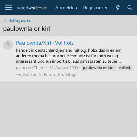
Anmelden
Registrieren
Schlagworte
paulownia or kiri
Paulownia/Kiri - Vollholz
handelt in deutschland jemand mit o.g. holz? das in einem
anderen thema besprochene leimholz ist für mich wenig
interessant und ein import z.b. aus den staaten zu teuer ...
pinoccio
Thema
13. August 2009
paulownia
or
kiri
vollholz
Antworten: 5
Forum:
Profi fragt