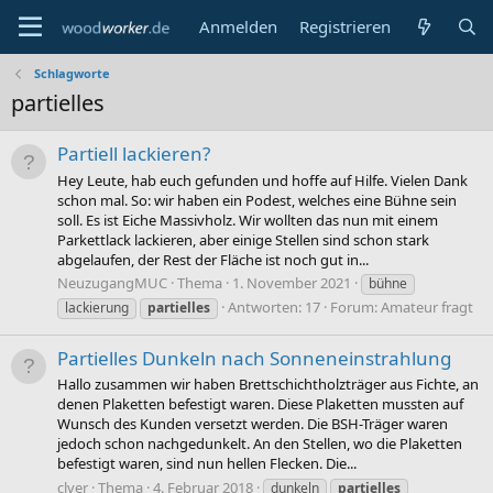
Anmelden
Registrieren
Schlagworte
partielles
Partiell lackieren?
Hey Leute, hab euch gefunden und hoffe auf Hilfe. Vielen Dank
schon mal. So: wir haben ein Podest, welches eine Bühne sein
soll. Es ist Eiche Massivholz. Wir wollten das nun mit einem
Parkettlack lackieren, aber einige Stellen sind schon stark
abgelaufen, der Rest der Fläche ist noch gut in...
NeuzugangMUC
Thema
1. November 2021
bühne
Antworten: 17
Forum:
Amateur fragt
lackierung
partielles
Partielles Dunkeln nach Sonneneinstrahlung
Hallo zusammen wir haben Brettschichtholzträger aus Fichte, an
denen Plaketten befestigt waren. Diese Plaketten mussten auf
Wunsch des Kunden versetzt werden. Die BSH-Träger waren
jedoch schon nachgedunkelt. An den Stellen, wo die Plaketten
befestigt waren, sind nun hellen Flecken. Die...
clver
Thema
4. Februar 2018
dunkeln
partielles