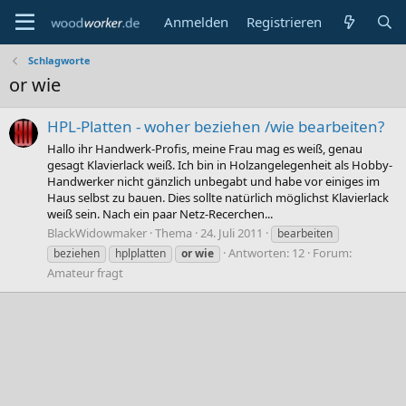
Anmelden
Registrieren
Schlagworte
or wie
HPL-Platten - woher beziehen /wie bearbeiten?
Hallo ihr Handwerk-Profis, meine Frau mag es weiß, genau
gesagt Klavierlack weiß. Ich bin in Holzangelegenheit als Hobby-
Handwerker nicht gänzlich unbegabt und habe vor einiges im
Haus selbst zu bauen. Dies sollte natürlich möglichst Klavierlack
weiß sein. Nach ein paar Netz-Recerchen...
BlackWidowmaker
Thema
24. Juli 2011
bearbeiten
Antworten: 12
Forum:
beziehen
hplplatten
or
wie
Amateur fragt