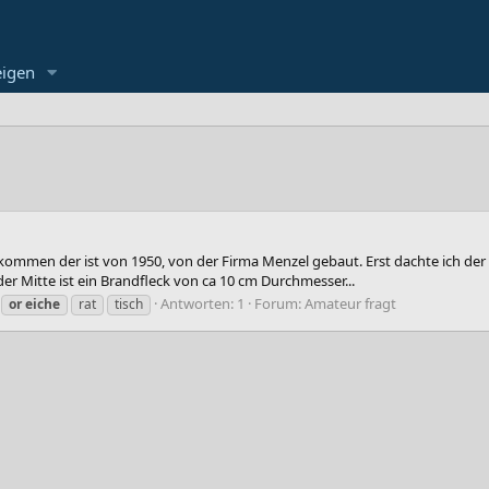
eigen
mmen der ist von 1950, von der Firma Menzel gebaut. Erst dachte ich der Ti
 der Mitte ist ein Brandfleck von ca 10 cm Durchmesser...
Antworten: 1
Forum:
Amateur fragt
or
eiche
rat
tisch