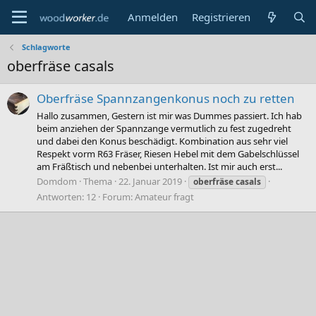
Anmelden
Registrieren
Schlagworte
oberfräse casals
Oberfräse Spannzangenkonus noch zu retten
Hallo zusammen, Gestern ist mir was Dummes passiert. Ich hab
beim anziehen der Spannzange vermutlich zu fest zugedreht
und dabei den Konus beschädigt. Kombination aus sehr viel
Respekt vorm R63 Fräser, Riesen Hebel mit dem Gabelschlüssel
am Fräßtisch und nebenbei unterhalten. Ist mir auch erst...
Domdom
Thema
22. Januar 2019
oberfräse
casals
Antworten: 12
Forum:
Amateur fragt