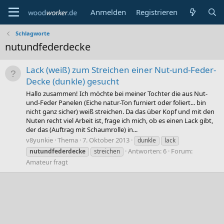
Anmelden
Registrieren
Schlagworte
nutundfederdecke
Lack (weiß) zum Streichen einer Nut-und-Feder-
Decke (dunkle) gesucht
Hallo zusammen! Ich möchte bei meiner Tochter die aus Nut-
und-Feder Panelen (Eiche natur-Ton furniert oder foliert... bin
nicht ganz sicher) weiß streichen. Da das über Kopf und mit den
Nuten recht viel Arbeit ist, frage ich mich, ob es einen Lack gibt,
der das (Auftrag mit Schaumrolle) in...
v8yunkie
Thema
7. Oktober 2013
dunkle
lack
Antworten: 6
Forum:
nutundfederdecke
streichen
Amateur fragt