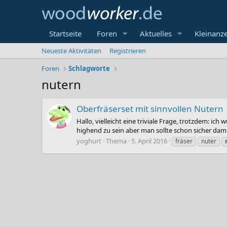
Startseite
Foren
Aktuelles
Kleinanz
Neueste Aktivitäten
Registrieren
Foren
Schlagworte
nutern
Oberfräserset mit sinnvollen Nutern
Hallo, vielleicht eine triviale Frage, trotzdem: 
highend zu sein aber man sollte schon sicher dami
yoghurt
Thema
5. April 2016
fräser
nuter