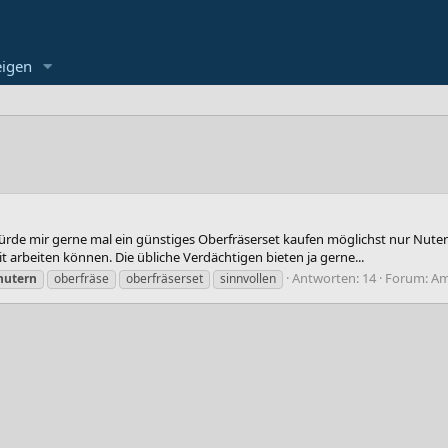
eigen
ich würde mir gerne mal ein günstiges Oberfräserset kaufen möglichst nur Nu
t arbeiten können. Die übliche Verdächtigen bieten ja gerne...
Antworten: 14
Forum:
Am
nutern
oberfräse
oberfräserset
sinnvollen