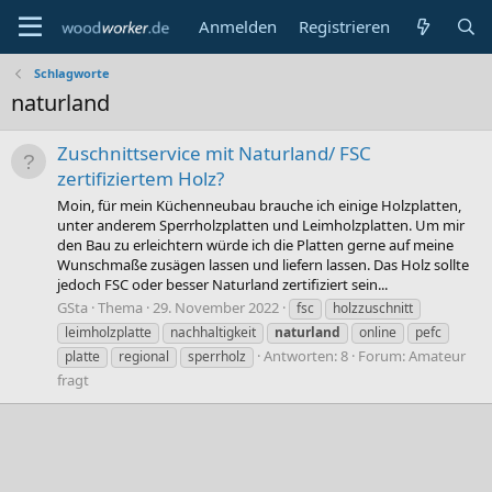
Anmelden
Registrieren
Schlagworte
naturland
Zuschnittservice mit Naturland/ FSC
zertifiziertem Holz?
Moin, für mein Küchenneubau brauche ich einige Holzplatten,
unter anderem Sperrholzplatten und Leimholzplatten. Um mir
den Bau zu erleichtern würde ich die Platten gerne auf meine
Wunschmaße zusägen lassen und liefern lassen. Das Holz sollte
jedoch FSC oder besser Naturland zertifiziert sein...
GSta
Thema
29. November 2022
fsc
holzzuschnitt
leimholzplatte
nachhaltigkeit
naturland
online
pefc
Antworten: 8
Forum:
Amateur
platte
regional
sperrholz
fragt