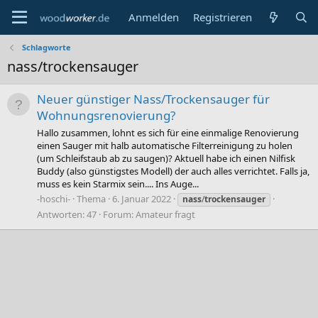
Anmelden
Registrieren
Schlagworte
nass/trockensauger
Neuer günstiger Nass/Trockensauger für
Wohnungsrenovierung?
Hallo zusammen, lohnt es sich für eine einmalige Renovierung
einen Sauger mit halb automatische Filterreinigung zu holen
(um Schleifstaub ab zu saugen)? Aktuell habe ich einen Nilfisk
Buddy (also günstigstes Modell) der auch alles verrichtet. Falls ja,
muss es kein Starmix sein.... Ins Auge...
-hoschi-
Thema
6. Januar 2022
nass
/
trockensauger
Antworten: 47
Forum:
Amateur fragt