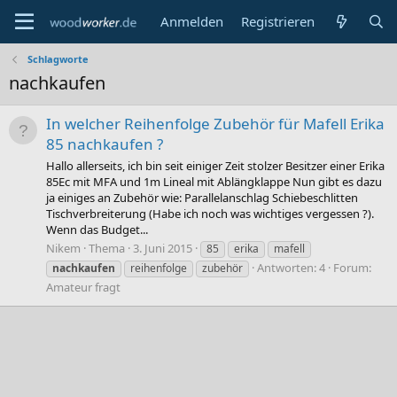
Anmelden
Registrieren
Schlagworte
nachkaufen
In welcher Reihenfolge Zubehör für Mafell Erika
85 nachkaufen ?
Hallo allerseits, ich bin seit einiger Zeit stolzer Besitzer einer Erika
85Ec mit MFA und 1m Lineal mit Ablängklappe Nun gibt es dazu
ja einiges an Zubehör wie: Parallelanschlag Schiebeschlitten
Tischverbreiterung (Habe ich noch was wichtiges vergessen ?).
Wenn das Budget...
Nikem
Thema
3. Juni 2015
85
erika
mafell
Antworten: 4
Forum:
nachkaufen
reihenfolge
zubehör
Amateur fragt