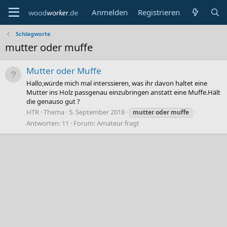
Anmelden
Registrieren
Schlagworte
mutter oder muffe
Mutter oder Muffe
Hallo,würde mich mal interssieren, was ihr davon haltet eine
Mutter ins Holz passgenau einzubringen anstatt eine Muffe.Hält
die genauso gut ?
HTR
Thema
5. September 2018
mutter
oder
muffe
Antworten: 11
Forum:
Amateur fragt