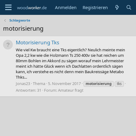
Anmelden
Registrieren
Schlagworte
motorisierung
Motorisierung Tks
Wie viel Kw braucht eine Tks eigentlich? Neulich meinte mein
Opa 2,2 kw wie die Holzmann Ts 250 400v sie hat reichen um
80mm Bohlen im Akkord zu sägen worauf mein Lehrmeister
meint ich hätte Glück wenn ich Dachlatten ordentlich sägen
kann, ich verstehe es nicht denn mein Baukreissäge Metabo
Thks...
Jonas23
Thema
5. November 2017
motorisierung
tks
Antworten: 31
Forum:
Amateur fragt