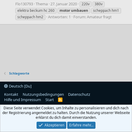
Flo130793
Thema
27. Januar 2020
220v
380v
elektra beckum hc 260
motor
umbauen
scheppach hm1
Antworten: 1
Forum:
Amateur fragt
scheppach hm2
Schlagworte
Deutsch [Du]
Kontakt
Nutzungsbedingungen
Datenschutz
Hilfe und Impressum
Start
R
S
Diese Seite verwendet Cookies, um Inhalte zu personalisieren und dich nach
S
der Registrierung angemeldet zu halten. Durch die Nutzung unserer Webseite
erklärst du dich damit einverstanden.
Akzeptieren
Erfahre mehr…