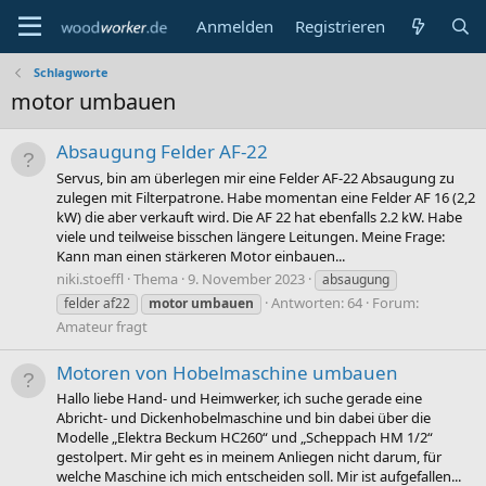
Anmelden
Registrieren
Schlagworte
motor umbauen
Absaugung Felder AF-22
Servus, bin am überlegen mir eine Felder AF-22 Absaugung zu
zulegen mit Filterpatrone. Habe momentan eine Felder AF 16 (2,2
kW) die aber verkauft wird. Die AF 22 hat ebenfalls 2.2 kW. Habe
viele und teilweise bisschen längere Leitungen. Meine Frage:
Kann man einen stärkeren Motor einbauen...
niki.stoeffl
Thema
9. November 2023
absaugung
Antworten: 64
Forum:
felder af22
motor
umbauen
Amateur fragt
Motoren von Hobelmaschine umbauen
Hallo liebe Hand- und Heimwerker, ich suche gerade eine
Abricht- und Dickenhobelmaschine und bin dabei über die
Modelle „Elektra Beckum HC260“ und „Scheppach HM 1/2“
gestolpert. Mir geht es in meinem Anliegen nicht darum, für
welche Maschine ich mich entscheiden soll. Mir ist aufgefallen...