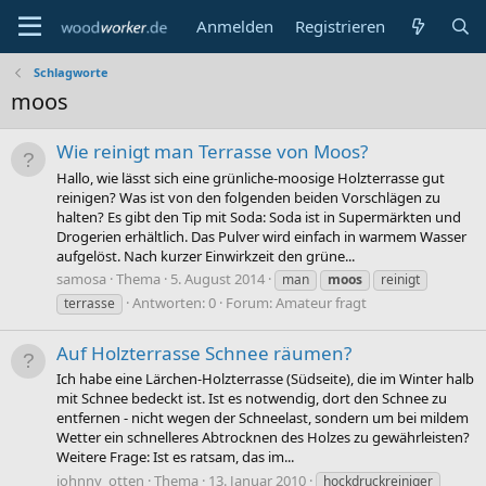
Anmelden
Registrieren
Schlagworte
moos
Wie reinigt man Terrasse von Moos?
Hallo, wie lässt sich eine grünliche-moosige Holzterrasse gut
reinigen? Was ist von den folgenden beiden Vorschlägen zu
halten? Es gibt den Tip mit Soda: Soda ist in Supermärkten und
Drogerien erhältlich. Das Pulver wird einfach in warmem Wasser
aufgelöst. Nach kurzer Einwirkzeit den grüne...
samosa
Thema
5. August 2014
man
moos
reinigt
Antworten: 0
Forum:
Amateur fragt
terrasse
Auf Holzterrasse Schnee räumen?
Ich habe eine Lärchen-Holzterrasse (Südseite), die im Winter halb
mit Schnee bedeckt ist. Ist es notwendig, dort den Schnee zu
entfernen - nicht wegen der Schneelast, sondern um bei mildem
Wetter ein schnelleres Abtrocknen des Holzes zu gewährleisten?
Weitere Frage: Ist es ratsam, das im...
johnny_otten
Thema
13. Januar 2010
hockdruckreiniger