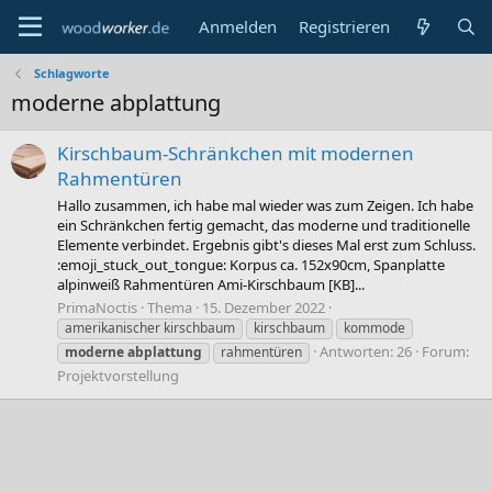
Anmelden
Registrieren
Schlagworte
moderne abplattung
Kirschbaum-Schränkchen mit modernen
Rahmentüren
Hallo zusammen, ich habe mal wieder was zum Zeigen. Ich habe
ein Schränkchen fertig gemacht, das moderne und traditionelle
Elemente verbindet. Ergebnis gibt's dieses Mal erst zum Schluss.
:emoji_stuck_out_tongue: Korpus ca. 152x90cm, Spanplatte
alpinweiß Rahmentüren Ami-Kirschbaum [KB]...
PrimaNoctis
Thema
15. Dezember 2022
amerikanischer kirschbaum
kirschbaum
kommode
Antworten: 26
Forum:
moderne
abplattung
rahmentüren
Projektvorstellung