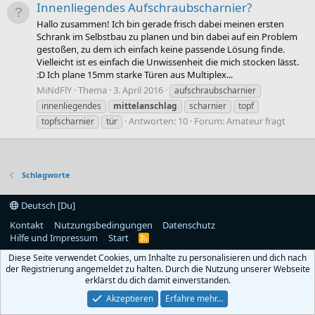
Innenliegendes Aufschraubscharnier?
Hallo zusammen! Ich bin gerade frisch dabei meinen ersten
Schrank im Selbstbau zu planen und bin dabei auf ein Problem
gestoßen, zu dem ich einfach keine passende Lösung finde.
Vielleicht ist es einfach die Unwissenheit die mich stocken lässt.
:D Ich plane 15mm starke Türen aus Multiplex...
MiNdFlY
Thema
3. April 2016
aufschraubscharnier
innenliegendes
mittelanschlag
scharnier
topf
Antworten: 10
Forum:
Amateur fragt
topfscharnier
tür
Schlagworte
Deutsch [Du]
Kontakt
Nutzungsbedingungen
Datenschutz
Hilfe und Impressum
Start
R
S
Diese Seite verwendet Cookies, um Inhalte zu personalisieren und dich nach
S
der Registrierung angemeldet zu halten. Durch die Nutzung unserer Webseite
erklärst du dich damit einverstanden.
Akzeptieren
Erfahre mehr…