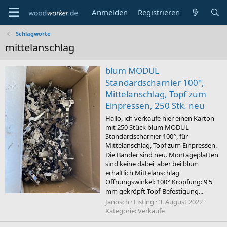
Anmelden
Registrieren
Schlagworte
mittelanschlag
blum MODUL
Standardscharnier 100°,
Mittelanschlag, Topf zum
Einpressen, 250 Stk. neu
Hallo, ich verkaufe hier einen Karton
mit 250 Stück blum MODUL
Standardscharnier 100°, für
Mittelanschlag, Topf zum Einpressen.
Die Bänder sind neu. Montageplatten
sind keine dabei, aber bei blum
erhältlich Mittelanschlag
Öffnungswinkel: 100° Kröpfung: 9,5
mm gekröpft Topf-Befestigung...
Janosch
Listing
3. August 2022
Kategorie:
Verkaufe