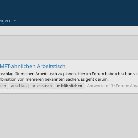
eigen
MFT-ähnlichen Arbeitstisch
nschlag für meinen Arbeitstisch zu planen. Hier im Forum habe ich schon vie
ombination von mehreren bekannten Sachen. Es geht darum...
Antworten: 13
Forum:
Amat
ilen
anschlag
arbeitstisch
mftähnlichen