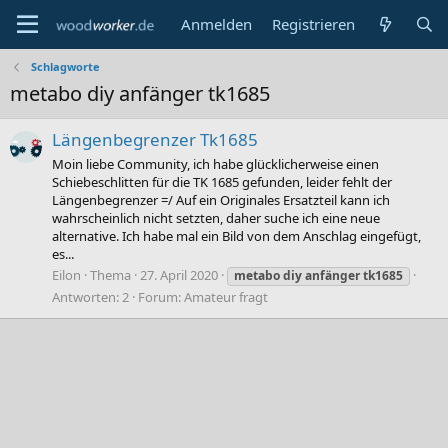
Anmelden
Registrieren
Schlagworte
metabo diy anfänger tk1685
Längenbegrenzer Tk1685
Moin liebe Community, ich habe glücklicherweise einen
Schiebeschlitten für die TK 1685 gefunden, leider fehlt der
Längenbegrenzer =/ Auf ein Originales Ersatzteil kann ich
wahrscheinlich nicht setzten, daher suche ich eine neue
alternative. Ich habe mal ein Bild von dem Anschlag eingefügt,
es...
Eilon
Thema
27. April 2020
metabo
diy
anfänger
tk1685
Antworten: 2
Forum:
Amateur fragt