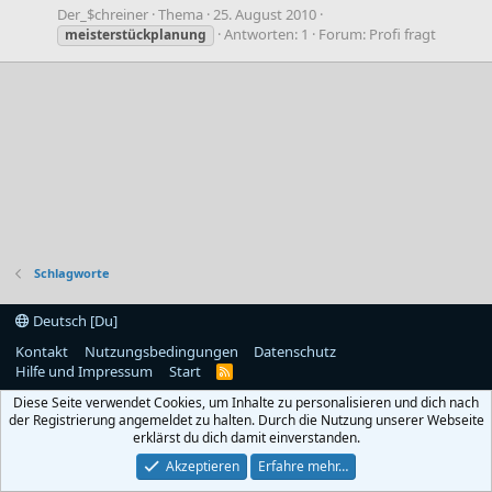
Der_$chreiner
Thema
25. August 2010
Antworten: 1
Forum:
Profi fragt
meisterstückplanung
Schlagworte
Deutsch [Du]
Kontakt
Nutzungsbedingungen
Datenschutz
Hilfe und Impressum
Start
R
S
Diese Seite verwendet Cookies, um Inhalte zu personalisieren und dich nach
S
der Registrierung angemeldet zu halten. Durch die Nutzung unserer Webseite
erklärst du dich damit einverstanden.
Akzeptieren
Erfahre mehr…