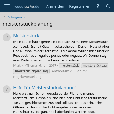
Anmelden
Registrieren
Schlagworte
meisterstückplanung
Meisterstück
Moin Leute, hätte gerne ein Feedback zu meinem Meisterstück
:confused: . Ist halt Geschmackssache vom Design. Holz ist Ahorn
und Nussbaum der Stern ist aus Makassar. Würde mich über ein
Feedback freuen egal ob positiv oder negativ. Wir Donnerstag
vom Prüfungsausschuss bewertet :confused: ...
Maik K:
Thema
6. Juni 2017
meisterstück
meisterstückbau
Antworten: 26
Forum:
meisterstückplanung
Projektvorstellung
Hilfe Für Meisterstückplanung!
Hallo erstmal!! Ich bin gerade bei der Planung meines
Meisterstücks! Deshalb suche ich einen Lichtschalter für meine
Tür... im geschlossenen Zustand soll das licht aus sein. Beim
Öffnen der Tür soll das Licht angehen (wie bei einem
Kühlschrank). Das ganze soll überfuniert werden, also...