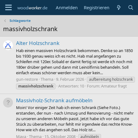
Anmelden
Registrieren
Schlagworte
massivholzschrank
Alter Holzschrank
Hab einen massiven Holzschrank bekommen. Denke so an 1850
bis 1930 genau weiss ich es nicht. Hab mal angefangen zu
Schleifen mit 120er. Sobald er damit fertig ist werde ich noch mit
180er drüber gehen und dann mit Leinölfirnis behandeln. Soll
einfach etwas schöner werden muss aber kein...
gun-restore
Thema
9. Februar 2026
aufbereitung holzschrank
Antworten: 10
Forum:
Amateur fragt
massivholzschrank
Massivholz-Schrank aufmöbeln
Moin! Vor einiger Zeit hab ich einen Schrank (Siehe Foto.)
erstanden, der nun - nach Umzug und Renovierung - nicht mehr
zu unseren anderen Möbeln passt. Jetzt habe ich vor das gute
Stück zu überarbeiten, nur fehlt mir irgendwie das rechte Know-
How wie ich das angehen soll. Das Holz ist...
Maya
Thema
15. Oktober 2008
aufmöbeln