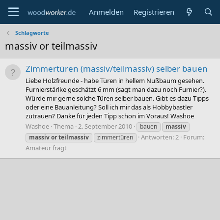
Anmelden
Registrieren
Schlagworte
massiv or teilmassiv
Zimmertüren (massiv/teilmassiv) selber bauen
Liebe Holzfreunde - habe Türen in hellem Nußbaum gesehen.
Furnierstärlke geschätzt 6 mm (sagt man dazu noch Furnier?).
Würde mir gerne solche Türen selber bauen. Gibt es dazu Tipps
oder eine Bauanleitung? Soll ich mir das als Hobbybastler
zutrauen? Danke für jeden Tipp schon im Voraus! Washoe
Washoe
Thema
2. September 2010
bauen
massiv
Antworten: 2
Forum:
massiv
or
teilmassiv
zimmertüren
Amateur fragt