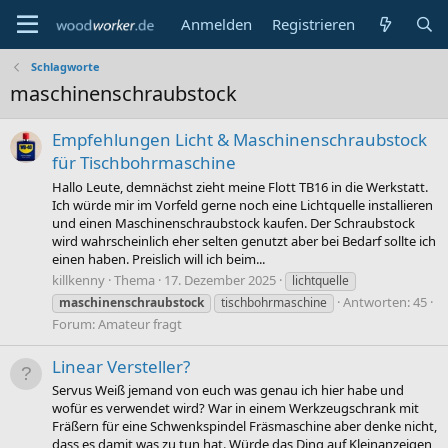
Anmelden
Registrieren
Schlagworte
maschinenschraubstock
Empfehlungen Licht & Maschinenschraubstock
für Tischbohrmaschine
Hallo Leute, demnächst zieht meine Flott TB16 in die Werkstatt.
Ich würde mir im Vorfeld gerne noch eine Lichtquelle installieren
und einen Maschinenschraubstock kaufen. Der Schraubstock
wird wahrscheinlich eher selten genutzt aber bei Bedarf sollte ich
einen haben. Preislich will ich beim...
killkenny
Thema
17. Dezember 2025
lichtquelle
Antworten: 45
maschinenschraubstock
tischbohrmaschine
Forum:
Amateur fragt
Linear Versteller?
Servus Weiß jemand von euch was genau ich hier habe und
wofür es verwendet wird? War in einem Werkzeugschrank mit
Fräßern für eine Schwenkspindel Fräsmaschine aber denke nicht,
dass es damit was zu tun hat. Würde das Ding auf Kleinanzeigen