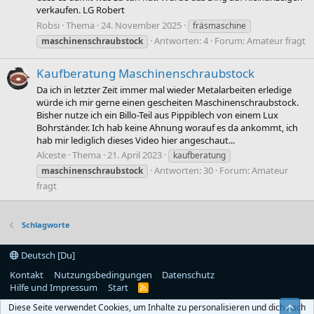
verkaufen. LG Robert
Robsi
Thema
24. November 2025
fräsmaschine
Antworten: 4
Forum:
Amateur fragt
maschinenschraubstock
Kaufberatung Maschinenschraubstock
Da ich in letzter Zeit immer mal wieder Metalarbeiten erledige
würde ich mir gerne einen gescheiten Maschinenschraubstock.
Bisher nutze ich ein Billo-Teil aus Pippiblech von einem Lux
Bohrständer. Ich hab keine Ahnung worauf es da ankommt, ich
hab mir lediglich dieses Video hier angeschaut...
Alceste
Thema
21. April 2023
kaufberatung
Antworten: 30
Forum:
Amateur
maschinenschraubstock
fragt
Schlagworte
Deutsch [Du]
Kontakt
Nutzungsbedingungen
Datenschutz
Hilfe und Impressum
Start
R
S
Diese Seite verwendet Cookies, um Inhalte zu personalisieren und dich nach
Obe
S