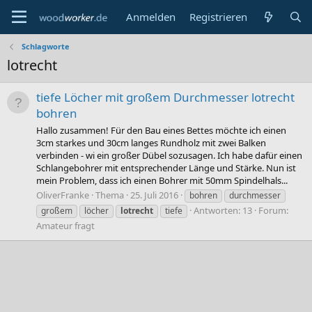
Anmelden
Registrieren
Schlagworte
lotrecht
tiefe Löcher mit großem Durchmesser lotrecht
bohren
Hallo zusammen! Für den Bau eines Bettes möchte ich einen
3cm starkes und 30cm langes Rundholz mit zwei Balken
verbinden - wi ein großer Dübel sozusagen. Ich habe dafür einen
Schlangebohrer mit entsprechender Länge und Stärke. Nun ist
mein Problem, dass ich einen Bohrer mit 50mm Spindelhals...
OliverFranke
Thema
25. Juli 2016
bohren
durchmesser
Antworten: 13
Forum:
großem
löcher
lotrecht
tiefe
Amateur fragt