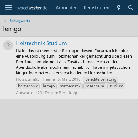
Anmelden
Registrieren
Schlagworte
lemgo
Holztechnik Studium
Hallo, das ist mein erster Beitrag in diesem Forum. :) Ich habe
eine Ausbildung zum Holzmechaniker gemacht und übe diesen
Beruf auch im Moment aus. Zusätzlich mache ich an der
Abendschule aber noch mein Fachabi. Ich habe mir jetzt schon
länger Indomaterial der verschiedenen Hochschulen...
Holzwurm93
Thema
5. März 2016
berichte;beratung
holztechnik
lemgo
mathematik
rosenheim
studium
Antworten: 20
Forum:
Profi fragt