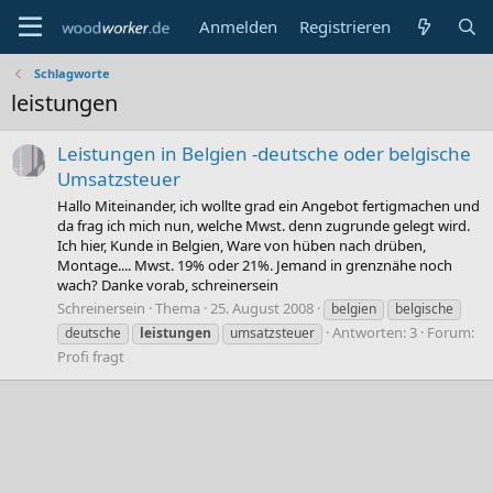
Anmelden
Registrieren
Schlagworte
leistungen
Leistungen in Belgien -deutsche oder belgische
Umsatzsteuer
Hallo Miteinander, ich wollte grad ein Angebot fertigmachen und
da frag ich mich nun, welche Mwst. denn zugrunde gelegt wird.
Ich hier, Kunde in Belgien, Ware von hüben nach drüben,
Montage.... Mwst. 19% oder 21%. Jemand in grenznähe noch
wach? Danke vorab, schreinersein
Schreinersein
Thema
25. August 2008
belgien
belgische
Antworten: 3
Forum:
deutsche
leistungen
umsatzsteuer
Profi fragt