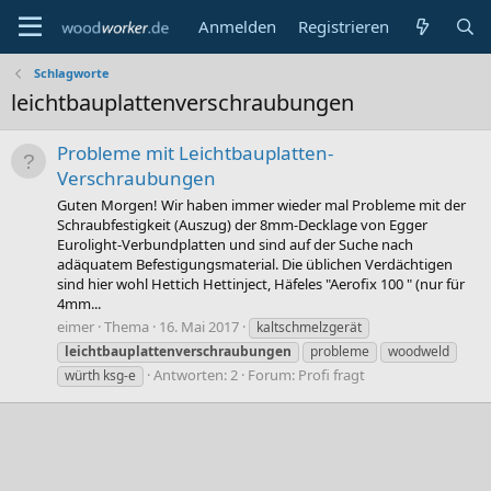
Anmelden
Registrieren
Schlagworte
leichtbauplattenverschraubungen
Probleme mit Leichtbauplatten-
Verschraubungen
Guten Morgen! Wir haben immer wieder mal Probleme mit der
Schraubfestigkeit (Auszug) der 8mm-Decklage von Egger
Eurolight-Verbundplatten und sind auf der Suche nach
adäquatem Befestigungsmaterial. Die üblichen Verdächtigen
sind hier wohl Hettich Hettinject, Häfeles "Aerofix 100 " (nur für
4mm...
eimer
Thema
16. Mai 2017
kaltschmelzgerät
leichtbauplattenverschraubungen
probleme
woodweld
Antworten: 2
Forum:
Profi fragt
würth ksg-e