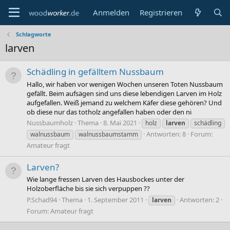
Anmelden
Registrieren
Schlagworte
larven
Schädling in gefälltem Nussbaum
Hallo, wir haben vor wenigen Wochen unseren Toten Nussbaum
gefällt. Beim aufsägen sind uns diese lebendigen Larven im Holz
aufgefallen. Weiß jemand zu welchem Käfer diese gehören? Und
ob diese nur das totholz angefallen haben oder den ni
Nussbaumholz
Thema
8. Mai 2021
holz
larven
schädling
Antworten: 8
Forum:
walnussbaum
walnussbaumstamm
Amateur fragt
Larven?
Wie lange fressen Larven des Hausbockes unter der
Holzoberfläche bis sie sich verpuppen ??
P.Schad94
Thema
1. September 2011
Antworten: 2
larven
Forum:
Amateur fragt