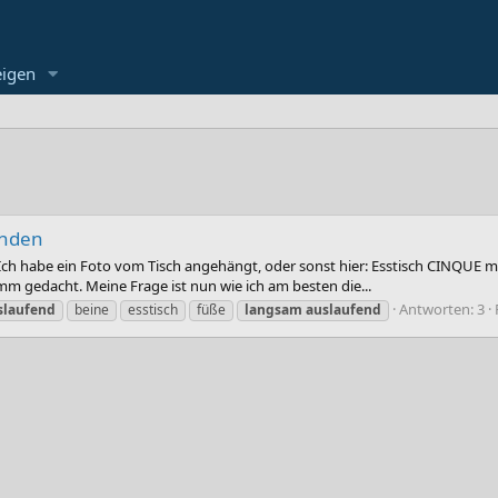
eigen
unden
 Ich habe ein Foto vom Tisch angehängt, oder sonst hier: Esstisch CINQUE m
0mm gedacht. Meine Frage ist nun wie ich am besten die...
Antworten: 3
slaufend
beine
esstisch
füße
langsam
auslaufend