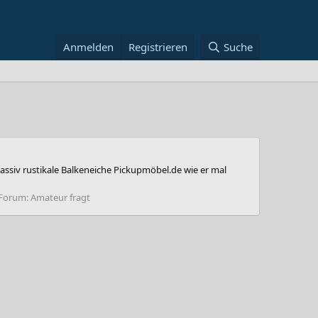
Anmelden
Registrieren
Suche
assiv rustikale Balkeneiche Pickupmöbel.de wie er mal
Forum:
Amateur fragt