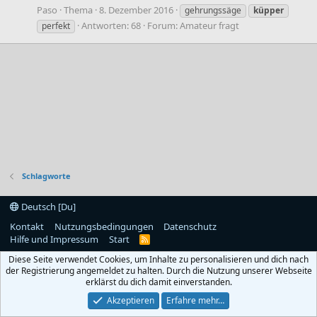
Paso
Thema
8. Dezember 2016
gehrungssäge
küpper
Antworten: 68
Forum:
Amateur fragt
perfekt
Schlagworte
Deutsch [Du]
Kontakt
Nutzungsbedingungen
Datenschutz
Hilfe und Impressum
Start
R
S
Diese Seite verwendet Cookies, um Inhalte zu personalisieren und dich nach
S
der Registrierung angemeldet zu halten. Durch die Nutzung unserer Webseite
erklärst du dich damit einverstanden.
Akzeptieren
Erfahre mehr…