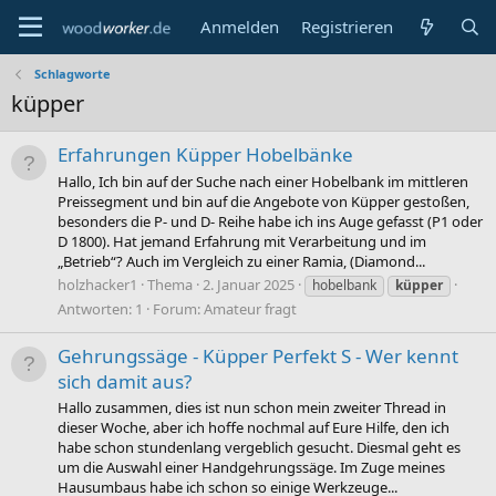
Anmelden
Registrieren
Schlagworte
küpper
Erfahrungen Küpper Hobelbänke
Hallo, Ich bin auf der Suche nach einer Hobelbank im mittleren
Preissegment und bin auf die Angebote von Küpper gestoßen,
besonders die P- und D- Reihe habe ich ins Auge gefasst (P1 oder
D 1800). Hat jemand Erfahrung mit Verarbeitung und im
„Betrieb“? Auch im Vergleich zu einer Ramia, (Diamond...
holzhacker1
Thema
2. Januar 2025
hobelbank
küpper
Antworten: 1
Forum:
Amateur fragt
Gehrungssäge - Küpper Perfekt S - Wer kennt
sich damit aus?
Hallo zusammen, dies ist nun schon mein zweiter Thread in
dieser Woche, aber ich hoffe nochmal auf Eure Hilfe, den ich
habe schon stundenlang vergeblich gesucht. Diesmal geht es
um die Auswahl einer Handgehrungssäge. Im Zuge meines
Hausumbaus habe ich schon so einige Werkzeuge...