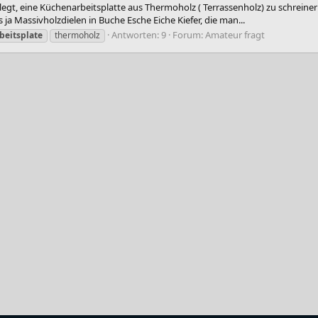
legt, eine Küchenarbeitsplatte aus Thermoholz ( Terrassenholz) zu schreinern
 ja Massivholzdielen in Buche Esche Eiche Kiefer, die man...
Antworten: 9
Forum:
Amateur fragt
beitsplate
thermoholz