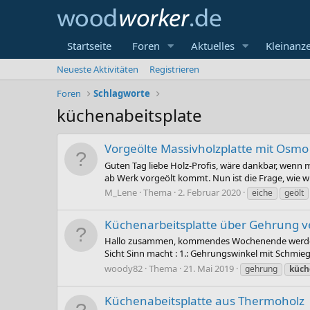
Startseite
Foren
Aktuelles
Kleinanz
Neueste Aktivitäten
Registrieren
Foren
Schlagworte
küchenabeitsplate
Vorgeölte Massivholzplatte mit Osm
Guten Tag liebe Holz-Profis, wäre dankbar, wenn 
ab Werk vorgeölt kommt. Nun ist die Frage, wie w
M_Lene
Thema
2. Februar 2020
eiche
geölt
Küchenarbeitsplatte über Gehrung 
Hallo zusammen, kommendes Wochenende werde ich
Sicht Sinn macht : 1.: Gehrungswinkel mit Schmieg
woody82
Thema
21. Mai 2019
gehrung
küch
Küchenabeitsplatte aus Thermoholz