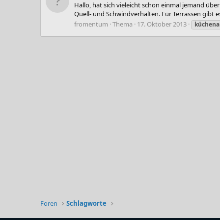
Hallo, hat sich vieleicht schon einmal jemand über
Quell- und Schwindverhalten. Für Terrassen gibt es
fromentum
Thema
17. Oktober 2013
küchena
Foren
Schlagworte