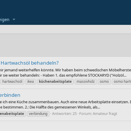
eigen
o Hartwachsöl behandeln?
mir jemand weiterhelfen könnte. Wir haben beim schwedischen Möbelherstel
ir sie weiter behandeln: - Haben 1. das empfohlene STOCKARYD ("Holzöl...
hartwachsöl
ikea
küchenabeitsplate
massivholz
osmo
osmo hart
verbinden
 eine Küche zusammenbauen. Auch eine neue Arbeitsplatte einsetzen. Ich 
e bestimmen. 2.: Die Hälfte des gemessenen Winkels, als...
Antworten: 25
Forum:
Amateur fragt
enabeitsplate
verbindung