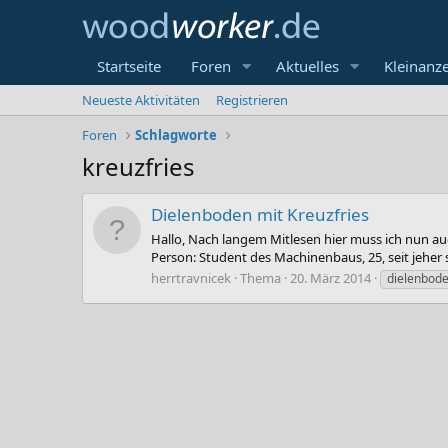
Startseite
Foren
Aktuelles
Kleinanz
Neueste Aktivitäten
Registrieren
Foren
Schlagworte
kreuzfries
Dielenboden mit Kreuzfries
Hallo, Nach langem Mitlesen hier muss ich nun auc
Person: Student des Machinenbaus, 25, seit jeher s
herrtravnicek
Thema
20. März 2014
dielenbod