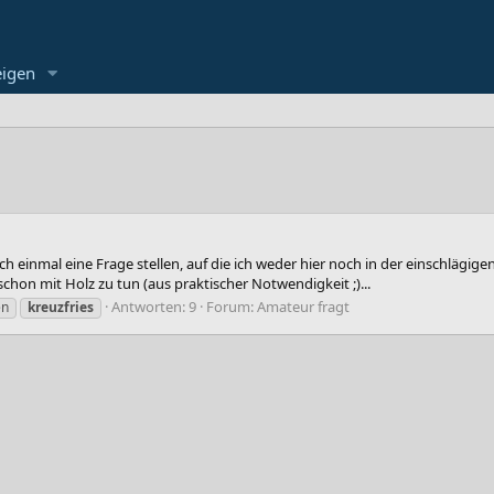
eigen
h einmal eine Frage stellen, auf die ich weder hier noch in der einschlägig
chon mit Holz zu tun (aus praktischer Notwendigkeit ;)...
Antworten: 9
Forum:
Amateur fragt
en
kreuzfries