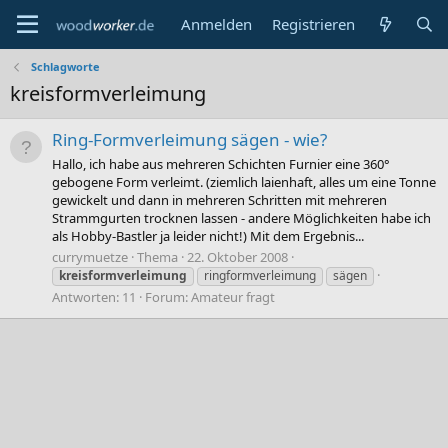
Anmelden
Registrieren
Schlagworte
kreisformverleimung
Ring-Formverleimung sägen - wie?
Hallo, ich habe aus mehreren Schichten Furnier eine 360°
gebogene Form verleimt. (ziemlich laienhaft, alles um eine Tonne
gewickelt und dann in mehreren Schritten mit mehreren
Strammgurten trocknen lassen - andere Möglichkeiten habe ich
als Hobby-Bastler ja leider nicht!) Mit dem Ergebnis...
currymuetze
Thema
22. Oktober 2008
kreisformverleimung
ringformverleimung
sägen
Antworten: 11
Forum:
Amateur fragt