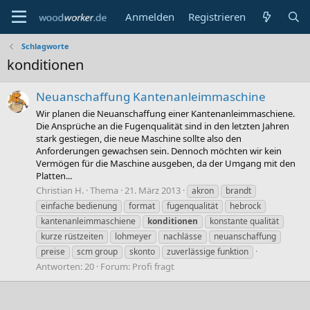
Anmelden
Registrieren
Schlagworte
konditionen
Neuanschaffung Kantenanleimmaschine
Wir planen die Neuanschaffung einer Kantenanleimmaschiene.
Die Ansprüche an die Fugenqualität sind in den letzten Jahren
stark gestiegen, die neue Maschine sollte also den
Anforderungen gewachsen sein. Dennoch möchten wir kein
Vermögen für die Maschine ausgeben, da der Umgang mit den
Platten...
Christian H.
Thema
21. März 2013
akron
brandt
einfache bedienung
format
fugenqualität
hebrock
kantenanleimmaschiene
konditionen
konstante qualität
kurze rüstzeiten
lohmeyer
nachlässe
neuanschaffung
preise
scm group
skonto
zuverlässige funktion
Antworten: 20
Forum:
Profi fragt