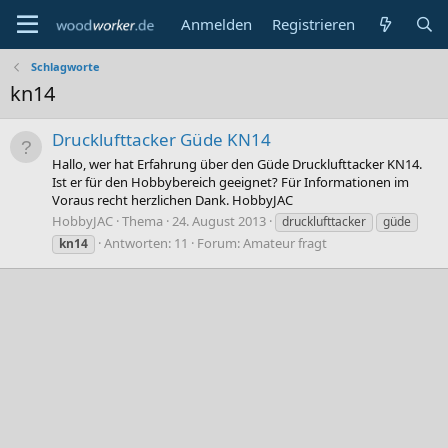
Anmelden
Registrieren
Schlagworte
kn14
Drucklufttacker Güde KN14
Hallo, wer hat Erfahrung über den Güde Drucklufttacker KN14.
Ist er für den Hobbybereich geeignet? Für Informationen im
Voraus recht herzlichen Dank. HobbyJAC
HobbyJAC
Thema
24. August 2013
drucklufttacker
güde
Antworten: 11
Forum:
Amateur fragt
kn14