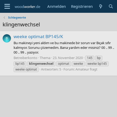
Anmelden
Registrieren
Schlagworte
klingenwechsel
weeke optimat BP145/K
Bu makineyi yeni aldım ve bu makinede bir sorun var Bıçak sıfır
kalmıyor. Sorunu çözemedim. Bana yardım eder misiniz? 00 .. 99 ..
00 .. 99 .. yazıyor.
Betreiberkonto
Thema
23. November 2020
145
bp
bp145
klingenwechsel
optimat
weeke
weeke bp145
Antworten: 5
Forum:
Amateur fragt
weeke optimat